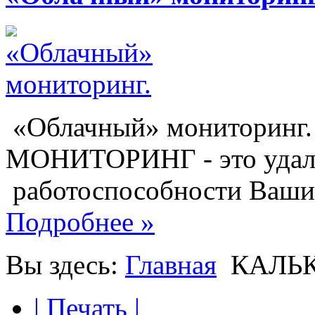
«Облачный» монитори
МОНИТОРИНГ - это удал
работоспособности Ваших 
Подробнее »
Вы здесь:
Главная
КАЛЬ
Шаблоны Joomla 3 здесь:
http://www.joomla3x.ru/joomla3-template
| Печать |