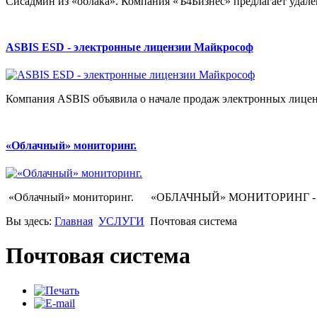
Сисадмин из «облака». Компания «Ъ4Бизнес» предлагает удален
ASBIS ESD - электронные лицензии Майкрософ
Компания ASBIS объявила о начале продаж электронных лицен
«Облачный» мониторинг.
«Облачный» мониторинг. «ОБЛАЧНЫЙ» МОНИТОРИНГ - это у
Вы здесь:
Главная
УСЛУГИ
Почтовая система
Шаблоны Joomla 3 здесь:
http://www.joomla3x.ru/joomla3-template
Почтовая система