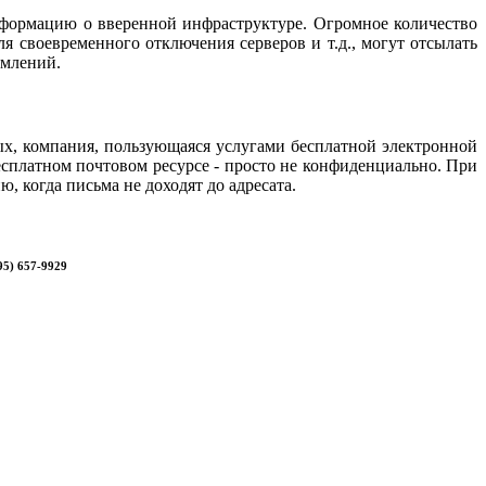
формацию о вверенной инфраструктуре. Огромное количество
ля своевременного отключения серверов и
т.д., могут отсылать
омлений.
вых, компания, пользующаяся услугами бесплатной электронной
есплатном почтовом ресурсе - просто не конфиденциально. При
 когда письма не доходят до адресата.
95) 657-9929