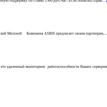
ную поддержку по ставке 1500 руб./час! Если попытка справ...
зий Microsoft Компания ASBIS предлагает своим партнерам,..
даленный мониторинг работоспособности Ваших серверов, 
s.html