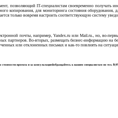
ент, позволяющий IT-специалистам своевременно получать ин
ного копирования, для мониторинга состояния оборудования, д
ается только вовремя настроить соответствующую систему увед
ронной почты, например, Yandex.ru или Mail.ru
., но, во-пер
льных партнеров. Во-вторых, размещать бизнес-информацию на б
енных или отклоненных письмах и как-то повлиять на ситуацию,
 стоимости проекта и за консультациейобращайтесь к нашим специалистам по тел. 8(4