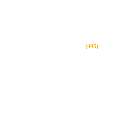
Горячая линия:
(495)
657-9929