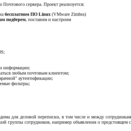
о Почтового сервера.
Проект реализует
ся:
на
бесплатном ПО
Linux
(VMware Zimbra)
вам подберем
, поставим и настроим
3S;
 и информации;
ваться любым почтовым клиентом;
зрачной" аутентификации;
аемые фильтры;
ма для деловой переписки, в том числе и между сот
рудникам
шой группы сотрудников, например объявления о предстоящем 